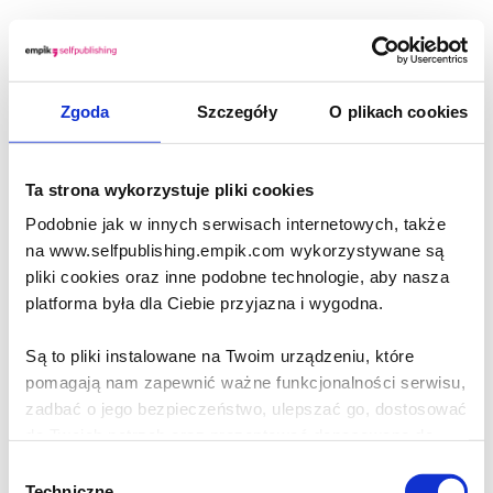
Zgoda
Szczegóły
O plikach cookies
Ta strona wykorzystuje pliki cookies
Podobnie jak w innych serwisach internetowych, także
na www.selfpublishing.empik.com wykorzystywane są
pliki cookies oraz inne podobne technologie, aby nasza
platforma była dla Ciebie przyjazna i wygodna.
Są to pliki instalowane na Twoim urządzeniu, które
pomagają nam zapewnić ważne funkcjonalności serwisu,
zadbać o jego bezpieczeństwo, ulepszać go, dostosować
do Twoich potrzeb oraz prezentować dopasowane do
Ciebie treści i reklamy.
Wybór
Techniczne